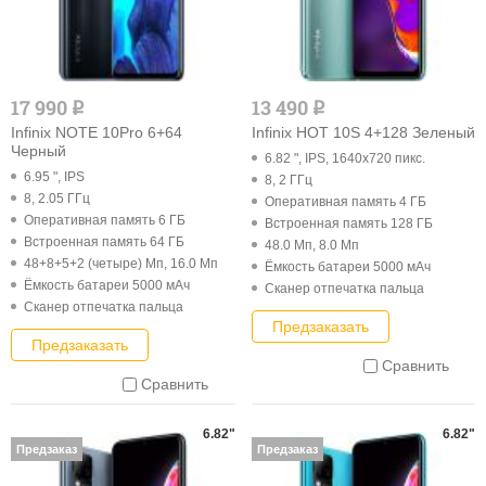
17 990
13 490
q
q
Infinix NOTE 10Pro 6+64
Infinix HOT 10S 4+128 Зеленый
Черный
6.82 ", IPS, 1640x720 пикс.
6.95 ", IPS
8, 2 ГГц
8, 2.05 ГГц
Оперативная память 4 ГБ
Оперативная память 6 ГБ
Встроенная память 128 ГБ
Встроенная память 64 ГБ
48.0 Мп, 8.0 Мп
48+8+5+2 (четыре) Мп, 16.0 Мп
Ёмкость батареи 5000 мАч
Ёмкость батареи 5000 мАч
Cканер отпечатка пальца
Cканер отпечатка пальца
Предзаказать
Предзаказать
Сравнить
Сравнить
6.82"
6.82"
Предзаказ
Предзаказ