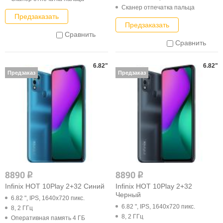
Cканер отпечатка пальца
Предзаказать
Предзаказать
Сравнить
Сравнить
6.82"
6.82"
Предзаказ
Предзаказ
8890
8890
q
q
Infinix HOT 10Play 2+32 Синий
Infinix HOT 10Play 2+32
Черный
6.82 ", IPS, 1640x720 пикс.
6.82 ", IPS, 1640x720 пикс.
8, 2 ГГц
8, 2 ГГц
Оперативная память 4 ГБ